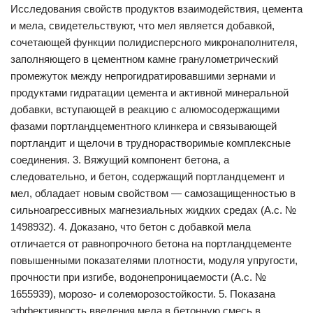
Исследования свойств продуктов взаимодействия, цемента
и мела, свидетельствуют, что мел является добавкой,
сочетающей функции полидисперсного микронаполнителя,
заполняющего в цементном камне гранулометрический
промежуток между непрогидратировавшими зернами и
продуктами гидратации цемента и активной минеральной
добавки, вступающей в реакцию с алюмосодержащими
фазами портландцементного клинкера и связывающей
портландит и щелочи в труднорастворимые комплексные
соединения. 3. Вяжущий компонент бетона, а
следовательно, и бетон, содержащий портландцемент и
мел, обладает новым свойством — самозащищенностью в
сильноагрессивных магнезиальных жидких средах (А.с. №
1498932). 4. Доказано, что бетон с добавкой мела
отличается от равнопрочного бетона на портландцементе
повышенными показателями плотности, модуля упругости,
прочности при изгибе, водонепроницаемости (А.с. №
1655939), морозо- и солеморозостойкости. 5. Показана
эффективность введения мела в бетонную смесь в