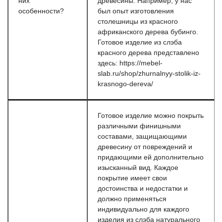
них
древесины. Например, у нас
особенности?
был опыт изготовления
столешницы из красного
африканского дерева бубинго.
Готовое изделие из слэба
красного дерева представлено
здесь: https://mebel-
slab.ru/shop/zhurnalnyy-stolik-iz-
krasnogo-dereva/
Готовое изделие можно покрыть
различными финишными
составами, защищающими
древесину от повреждений и
придающими ей дополнительно
изысканный вид. Каждое
покрытие имеет свои
достоинства и недостатки и
должно применяться
индивидуально для каждого
изделия из слэба натурального