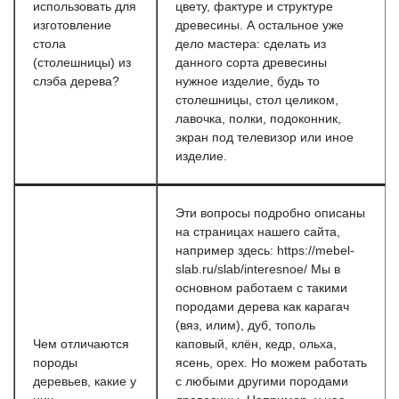
использовать для
цвету, фактуре и структуре
изготовление
древесины. А остальное уже
стола
дело мастера: сделать из
(столешницы) из
данного сорта древесины
слэба дерева?
нужное изделие, будь то
столешницы, стол целиком,
лавочка, полки, подоконник,
экран под телевизор или иное
изделие.
Эти вопросы подробно описаны
на страницах нашего сайта,
например здесь: https://mebel-
slab.ru/slab/interesnoe/ Мы в
основном работаем с такими
породами дерева как карагач
(вяз, илим), дуб, тополь
Чем отличаются
каповый, клён, кедр, ольха,
породы
ясень, орех. Но можем работать
деревьев, какие у
с любыми другими породами