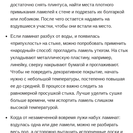
достаточно снять плинтуса, найти места плотного
примыкания ламелей к стене и подрезать их болгаркой
или лобзиком. После чего остается надавить на
вздувшиеся участки, чтобы они встали на место.
Если ламинат разбух от воды, и появилась
«припухлость» на стыке, можно попробовать применить
«народный» способ: прогладить ламель утюгом. На стык
укладывают металлическую пластину, например,
линейку, сверху накрывают бумагой и проглаживают.
Чтобы не повредить декоративное покрытие, начать
нужно с небольшой температуры, постепенно повышая
ее до средней. В процессе важно следить за
равномерной просушкой стыка. Лучше уделить сушке
больше времени, чем испортить ламель слишком
высокой температурой.
Когда от незамеченной вовремя лужи набух ламинат:
вздулась одна или две ламели, можно не разбирать
весь пол, а осторожно вытащить испорченные доски и