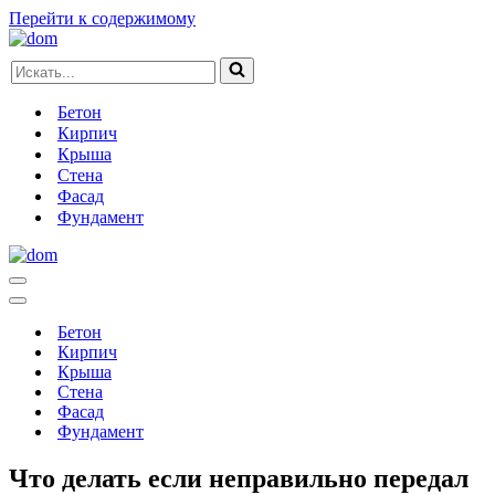
Перейти к содержимому
Искать...
Бетон
Кирпич
Крыша
Стена
Фасад
Фундамент
Меню
навигации
Меню
навигации
Бетон
Кирпич
Крыша
Стена
Фасад
Фундамент
Что делать если неправильно передал