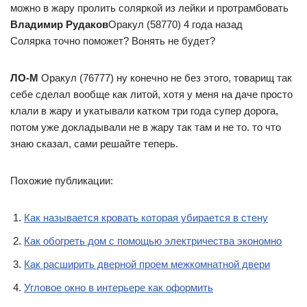
можно в жару пролить соляркой из лейки и протрамбовать
Владимир Рудаков
Оракул (58770) 4 года назад
Солярка точно поможет? Вонять не будет?
ЛО-М
Оракул (76777) ну конечно не без этого, товарищ так
себе сделал вообще как литой, хотя у меня на даче просто
клали в жару и укатывали катком три года супер дорога,
потом уже докладывали не в жару так там и не то. то что
знаю сказал, сами решайте теперь.
Похожие публикации:
Как называется кровать которая убирается в стену
Как обогреть дом с помощью электричества экономно
Как расширить дверной проем межкомнатной двери
Угловое окно в интерьере как оформить