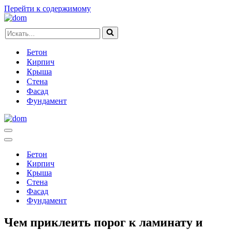
Перейти к содержимому
Искать...
Бетон
Кирпич
Крыша
Стена
Фасад
Фундамент
Меню
навигации
Меню
навигации
Бетон
Кирпич
Крыша
Стена
Фасад
Фундамент
Чем приклеить порог к ламинату и