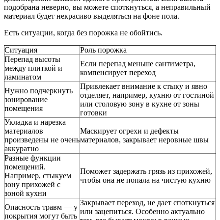
подобрана неверно, вы можете споткнуться, а неправильный
материал будет некрасиво выделяться на фоне пола.
Есть ситуации, когда без порожка не обойтись.
Ситуация
Роль порожка
Перепад высоты
Если перепад меньше сантиметра,
между плиткой и
компенсирует переход
ламинатом
Привлекает внимание к стыку и явно
Нужно подчеркнуть
отделяет, например, кухню от гостиной
зонирование
или столовую зону в кухне от зоны
помещения
готовки
Укладка и нарезка
материалов
Маскирует огрехи и дефекты
произведены не очень
материалов, закрывает неровные швы
аккуратно
Разные функции
помещений.
Поможет задержать грязь из прихожей,
Например, стыкуем
чтобы она не попала на чистую кухню
зону прихожей с
зоной кухни
Закрывает переход, не дает споткнуться
Опасность травм — у
или зацепиться. Особенно актуально
покрытия могут быть