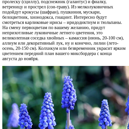
пролеску (сциллу), подснежник (галантус) и фиалку,
ветреницу и прострел (сон-траву). Из мелколуковичных
подойдут крокусы (шафран), пушкиния, мускари,
белоцветник, хионодокса, гиацинт. Интересно будут
смотреться карликовые ирисы – иридодиктиум и тюльпаны.
На смену первоцветам по вашему желанию, придут
неприхотливые луковичные летнего цветения, это
великолепная соседка хвойных – камассия (июнь, 20-100 см),
аллиум или декоративный лук, ну и конечно, лилии (лето-
осень, 20-150 см). Колхикум или безвременник украсит ярким
цветением передний план вашего миксбордера с конца
августа до ноября.