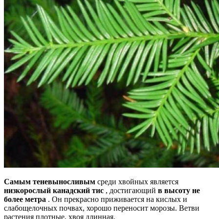
Самым теневыносливым
среди хвойных является
низкорослый канадский тис
, достигающий
в высоту не
более метра
. Он прекрасно приживается на кислых и
слабощелочных почвах, хорошо переносит морозы. Ветви
растения плотные, хвоя длинная.