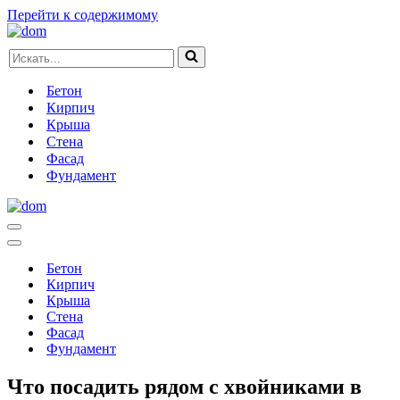
Перейти к содержимому
Искать...
Бетон
Кирпич
Крыша
Стена
Фасад
Фундамент
Меню
навигации
Меню
навигации
Бетон
Кирпич
Крыша
Стена
Фасад
Фундамент
Что посадить рядом с хвойниками в