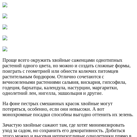
Проще всего окружить хвойные саженцами однотипных
растений одного цвета, но можно и создать сложные формы,
поиграть с геометрией или обнести колючих питомцев
растительным бордюром. Отлично сочетаются с
вечнозелеными растениями сальвия, вискария, гипсофила,
годеция, бархатцы, календула, настурции, маргаритки,
однолетний лен, нигелла, эшшольция и другие.
На фоне пестрых смешанных красок хвойные могут
потеряться, особенно, если они невысоки. А вот
монохромные посадки способны выгодно оттенить их зелень.
Зачастую хвойные сажают там, где хотят минимизировать
уход за садом, но сохранить его декоративность. Добиться
этого можно и высевая неприхотливые однолетники прямо в