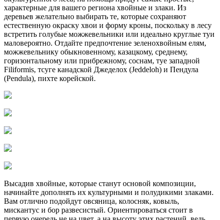
характерные для вашего региона хвойные и злаки. Из
деревьев желательно выбирать те, которые сохраняют
естественную окраску хвои и форму кроны, поскольку в лесу
встретить голубые можжевельники или идеально круглые туи
маловероятно. Отдайте предпочтение зеленохвойным елям,
можжевельнику обыкновенному, казацкому, среднему,
горизонтальному или прибрежному, соснам, туе западной
Filiformis, тсуге канадской Джеделох (Jeddeloh) и Пендула
(Pendula), пихте корейской.
Высадив хвойные, которые станут основой композиции,
начинайте дополнять их культурными и полудикими злаками.
Вам отлично подойдут овсяница, колосняк, ковыль,
мискантус и бор развесистый. Ориентироваться стоит в
первую очередь не на цвет, а на высоту этих растений, ведь