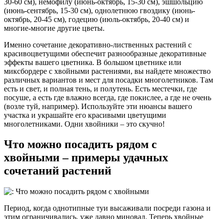
30-60 см), немофилу (июнь-октябрь, 15-30 см), эшшольцию
(июнь-сентябрь, 15-30 см), однолетнюю гвоздику (июнь-
октябрь, 20-45 см), годецию (июль-октябрь, 20-40 см) и
многие-многие другие цветы.
Именно сочетание декоративно-лиственных растений с
красивоцветущими обеспечит разнообразные декоративные
эффекты вашего цветника. В большом цветнике или
миксбордере с хвойными растениями, вы найдете множество
различных вариантов и мест для посадки многолетников. Там
есть и свет, и полная тень, и полутень. Есть местечки, где
посуше, а есть где влажно всегда, где покислее, а где не очень
(возле туй, например). Используйте эти нюансы вашего
участка и украшайте его красивыми цветущими
многолетниками. Одни хвойники – это скучно!
Что можно посадить рядом с
хвойными – примеры удачных
сочетаний растений
Период, когда однотипные туи высаживали посреди газона и
этим ограничивались, уже давно миновал. Теперь хвойные