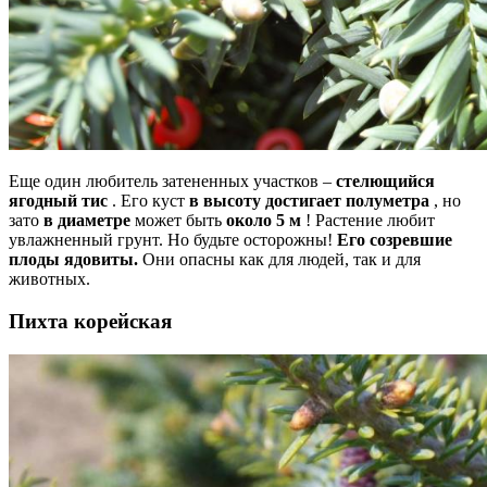
Еще один любитель затененных участков –
стелющийся
ягодный тис
. Его куст
в высоту достигает полуметра
, но
зато
в диаметре
может быть
около 5 м
! Растение любит
увлажненный грунт. Но будьте осторожны!
Его созревшие
плоды ядовиты.
Они опасны как для людей, так и для
животных.
Пихта корейская