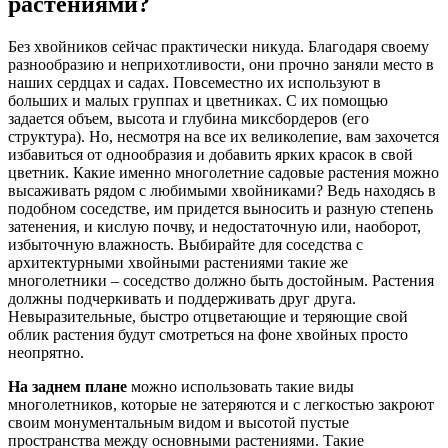
растениями?
Без хвойников сейчас практически никуда. Благодаря своему
разнообразию и неприхотливости, они прочно заняли место в
наших сердцах и садах. Повсеместно их используют в
больших и малых группах и цветниках. С их помощью
задается объем, высота и глубина миксбордеров (его
структура). Но, несмотря на все их великолепие, вам захочется
избавиться от однообразия и добавить ярких красок в свой
цветник. Какие именно многолетние садовые растения можно
высаживать рядом с любимыми хвойниками? Ведь находясь в
подобном соседстве, им придется выносить и разную степень
затенения, и кислую почву, и недостаточную или, наоборот,
избыточную влажность. Выбирайте для соседства с
архитектурными хвойными растениями такие же
многолетники – соседство должно быть достойным. Растения
должны подчеркивать и поддерживать друг друга.
Невыразительные, быстро отцветающие и теряющие свой
облик растения будут смотреться на фоне хвойных просто
неопрятно.
На заднем плане
можно использовать такие виды
многолетников, которые не затеряются и с легкостью закроют
своим монументальным видом и высотой пустые
пространства между основными растениями. Такие