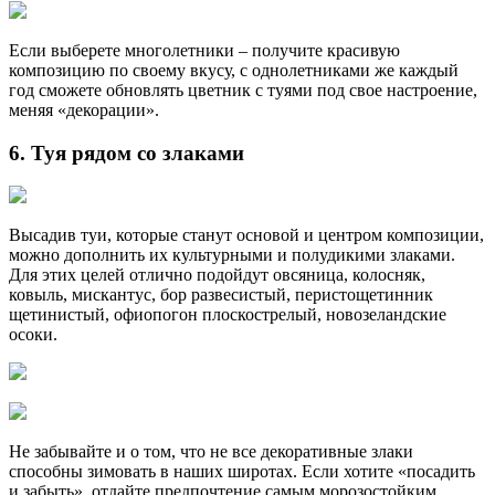
Если выберете многолетники – получите красивую
композицию по своему вкусу, с однолетниками же каждый
год сможете обновлять цветник с туями под свое настроение,
меняя «декорации».
6. Туя рядом со злаками
Высадив туи, которые станут основой и центром композиции,
можно дополнить их культурными и полудикими злаками.
Для этих целей отлично подойдут овсяница, колосняк,
ковыль, мискантус, бор развесистый, перистощетинник
щетинистый, офиопогон плоскострелый, новозеландские
осоки.
Не забывайте и о том, что не все декоративные злаки
способны зимовать в наших широтах. Если хотите «посадить
и забыть», отдайте предпочтение самым морозостойким