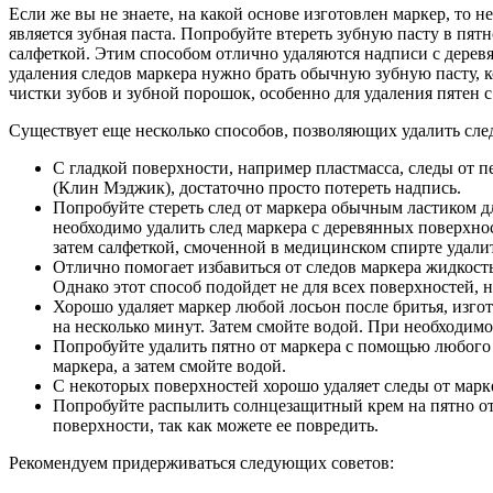
Если же вы не знаете, на какой основе изготовлен маркер, то 
является зубная паста. Попробуйте втереть зубную пасту в пятн
салфеткой. Этим способом отлично удаляются надписи с дерев
удаления следов маркера нужно брать обычную зубную пасту, к
чистки зубов и зубной порошок, особенно для удаления пятен 
Существует еще несколько способов, позволяющих удалить сле
С гладкой поверхности, например пластмасса, следы от 
(Клин Мэджик), достаточно просто потереть надпись.
Попробуйте стереть след от маркера обычным ластиком д
необходимо удалить след маркера с деревянных поверхнос
затем салфеткой, смоченной в медицинском спирте удали
Отлично помогает избавиться от следов маркера жидкость
Однако этот способ подойдет не для всех поверхностей,
Хорошо удаляет маркер любой лосьон после бритья, изгот
на несколько минут. Затем смойте водой. При необходимо
Попробуйте удалить пятно от маркера с помощью любого а
маркера, а затем смойте водой.
С некоторых поверхностей хорошо удаляет следы от марк
Попробуйте распылить солнцезащитный крем на пятно от 
поверхности, так как можете ее повредить.
Рекомендуем придерживаться следующих советов: