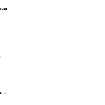
я
 если
й
ятно