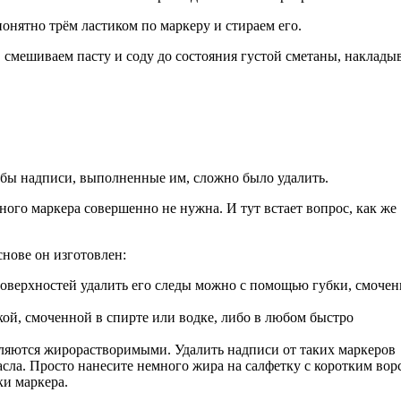
онятно трём ластиком по маркеру и стираем его.
я, смешиваем пасту и соду до состояния густой сметаны, наклады
обы надписи, выполненные им, сложно было удалить.
ного маркера совершенно не нужна. И тут встает вопрос, как же
снове он изготовлен:
 поверхностей удалить его следы можно с помощью губки, смоче
ой, смоченной в спирте или водке, либо в любом быстро
вляются жирорастворимыми. Удалить надписи от таких маркеров
ла. Просто нанесите немного жира на салфетку с коротким вор
ки маркера.