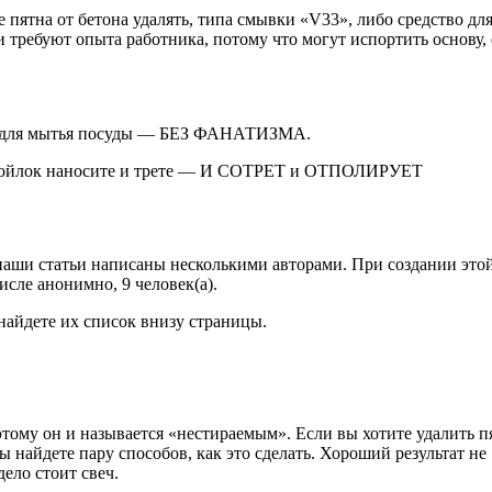
пятна от бетона удалять, типа смывки «V33», либо средство дл
 требуют опыта работника, потому что могут испортить основу,
й для мытья посуды — БЕЗ ФАНАТИЗМА.
войлок наносите и трете — И СОТРЕТ и ОТПОЛИРУЕТ
 наши статьи написаны несколькими авторами. При создании это
исле анонимно, 9 человек(а).
 найдете их список внизу страницы.
этому он и называется «нестираемым». Если вы хотите удалить п
вы найдете пару способов, как это сделать. Хороший результат не
ело стоит свеч.