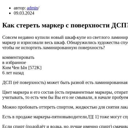
автор:
admin
09.03.2024
Как стереть маркер с поверхности ДСП
Совсем недавно купили новый шкаф-купе из светлого ламини
маркер и изрисовали весь шкаф. Обнаружились художества спус
чтобы не испортить ламинированную поверхность?
комментировать
в избранное
Ким Чен Ын [572K]
6 лет назад
ДСП (её поверхность) может быть разной есть ламинированная
Цвет маркера и его состав (есть перманентные маркеры, отира
учитывать, то есть чем бы Вы его не смывали, в начале пробуе
Можно пробовать оттереть спиртом, жидкостью для снятия лака,
Есть в продаже маркеры-пятновыводители,![][­ 1] тоже могут сп
Если спирт (подойдёт и водка, но лучше именно спирт) смачив