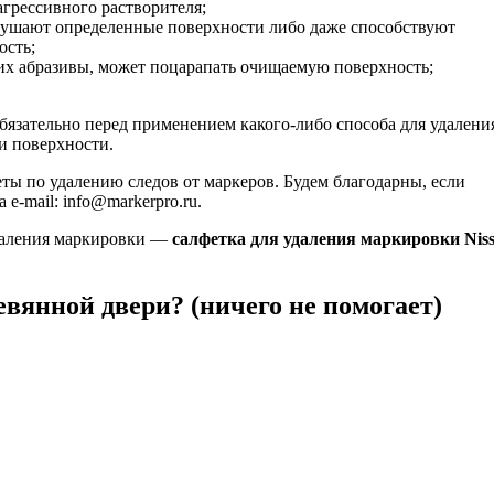
агрессивного растворителя;
зрушают определенные поверхности либо даже способствуют
ость;
их абразивы, может поцарапать очищаемую поверхность;
бязательно перед применением какого-либо способа для удалени
ти поверхности.
еты по удалению следов от маркеров. Будем благодарны, если
e-mail: info@markerpro.ru.
удаления маркировки —
салфетка для удаления маркировки Nis
вянной двери? (ничего не помогает)