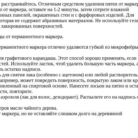
не расстраивайтесь. Отличным средством удаления пятен от марке
о от маркера, оставьте на 1-2 минуты, затем сотрите влажной
янных панелей, окрашенных стен и с фарфоровых изделий. Для
оторая не содержит абразивных материалов. Не используйте гель
с лакированных поверхностей.
ды от перманентного маркера.
перманентного маркера отлично удаляются губкой из микрофибр
ля графитового карандаша. Этот способ хорошо применять, если
тей. Используйте ластик, чтоб удалить большую часть маркера, 
ть остатки надписи.
 для снятия лака (особенно с ацетоном) или любой растворитель
 например, может повредить поверхность, покрытую лаком или кр
овленный на спиртовой основе. Нанесете лосьон на пятно и оста
сти, повторите.
эрозоля (лак для волос, дезодорант). Распылите его на надпись 
еров масло чайного дерева.
маркера, но не оставляйте слишком долго на деревянной