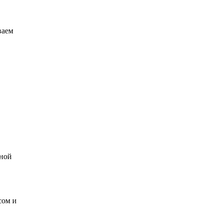
ваем
нной
сом и