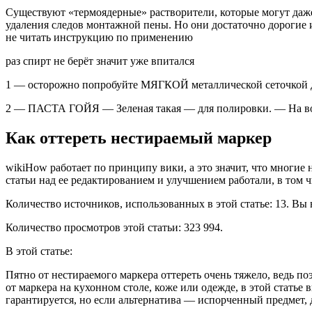
Существуют «термоядерные» растворители, которые могут даже 
удаления следов монтажной пены. Но они достаточно дорогие и
не читать инструкцию по применению
раз спирт не берёт значит уже впитался
1 — осторожно попробуйте МЯГКОЙ металлической сеточко
2 — ПАСТА ГОЙЯ — Зеленая такая — для полировки. — На 
Как оттереть нестираемый маркер
wikiHow работает по принципу вики, а это значит, что многие
статьи над ее редактированием и улучшением работали, в том ч
Количество источников, использованных в этой статье: 13. Вы
Количество просмотров этой статьи: 323 994.
В этой статье:
Пятно от нестираемого маркера оттереть очень тяжело, ведь по
от маркера на кухонном столе, коже или одежде, в этой статье 
гарантируется, но если альтернатива — испорченный предмет, д