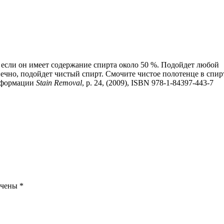
 если он имеет содержание спирта около 50 %. Подойдет любой
нечно, подойдет чистый спирт. Смочите чистое полотенце в спир
информации
Stain Removal
, p. 24, (2009), ISBN 978-1-84397-443-7
ечены
*