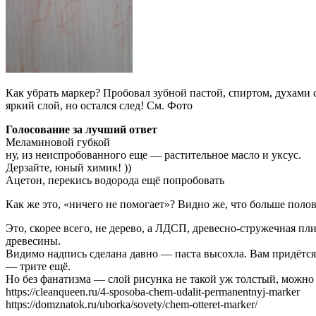
Как убрать маркер? Пробовал зубной пастой, спиртом, духами с
яркий слой, но остался след! См. Фото
Голосование за лучший ответ
Меламиновой губкой
ну, из неиспробованного еще — растительное масло и уксус.
Дерзайте, юный химик! ))
Ацетон, перекись водорода ещё попробовать
Как же это, «ничего не помогает»? Видно же, что больше поло
Это, скорее всего, не дерево, а ЛДСП, древесно-стружечная п
древесины.
Видимо надпись сделана давно — паста высохла. Вам придётся 
— трите ещё.
Но без фанатизма — слой рисунка не такой уж толстый, можно п
https://cleanqueen.ru/4-sposoba-chem-udalit-permanentnyj-marker
https://domznatok.ru/uborka/sovety/chem-otteret-marker/