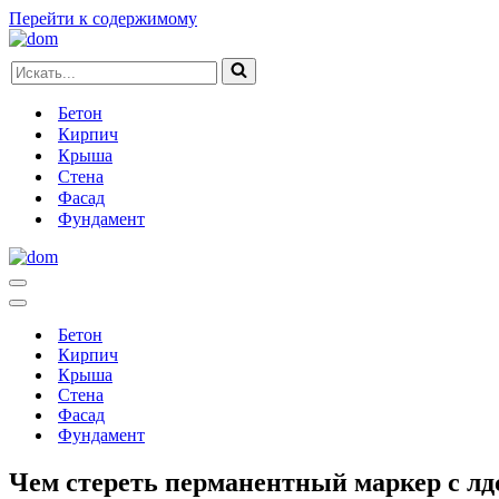
Перейти к содержимому
Искать...
Бетон
Кирпич
Крыша
Стена
Фасад
Фундамент
Меню
навигации
Меню
навигации
Бетон
Кирпич
Крыша
Стена
Фасад
Фундамент
Чем стереть перманентный маркер с лд