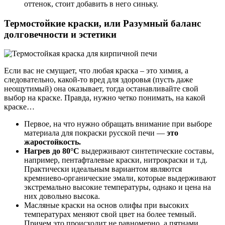
оттенок, стоит добавить в него синьку.
Термостойкие краски, или Разумный баланс
долговечности и эстетики
Если вас не смущает, что любая краска – это химия, а
следовательно, какой-то вред для здоровья (пусть даже
неощутимый) она оказывает, тогда останавливайте свой
выбор на краске. Правда, нужно четко понимать, на какой
краске…
Первое, на что нужно обращать внимание при выборе
материала для покраски русской печи —
это
жаростойкость.
Нагрев до 80°С
выдерживают синтетические составы,
например, пентафталевые краски, нитрокраски и т.д.
Практически идеальным вариантом являются
кремниево-органические эмали, которые выдерживают
экстремально высокие температуры, однако и цена на
них довольно высока.
Масляные краски на основ олифы при высоких
температурах меняют свой цвет на более темный.
Причем это происходит не равномерно, а пятнами.