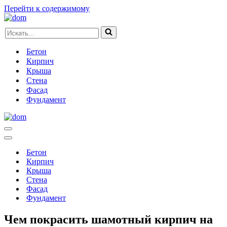
Перейти к содержимому
Искать...
Бетон
Кирпич
Крыша
Стена
Фасад
Фундамент
Меню
навигации
Меню
навигации
Бетон
Кирпич
Крыша
Стена
Фасад
Фундамент
Чем покрасить шамотный кирпич на