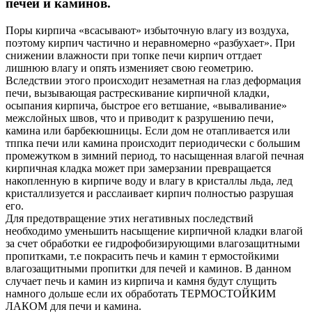
печей и каминов.
Поры кирпича «всасывают» избыточную влагу из воздуха,
поэтому кирпич частично и неравномерно «разбухает». При
снижении влажности при топке печи кирпич оттдает
лишнюю влагу и опять изменияет свою геометрию.
Вследствии этого происходит незаметная на глаз деформация
печи, вызывающая растрескивание кирпичной кладки,
осыпания кирпича, быстрое его ветшание, «вываливание»
межслойных швов, что и приводит к разрушению печи,
камина или барбекюшницы. Если дом не отапливается или
тппка печи или камина происходит периодически с большим
промежутком в зимний период, то насыщенная влагой печная
кирпичная кладка может при замерзании превращается
накопленную в кирпиче воду и влагу в кристаллы льда, лед
кристаллизуется и расслаивает кирпич полностью разрушая
его.
Для предотвращение этих негативных последствий
необходимо уменьшить насыщение кирпичной кладки влагой
за счет обработки ее гидрофобизирующими влагозащитными
пропитками, т.е покрасить печь и камин т ермостойкими
влагозащитными пропитки для печей и каминов. В данном
случает печь и камин из кирпича и камня будут слущить
намного дольше если их обработать ТЕРМОСТОЙКИМ
ЛАКОМ для печи и камина.