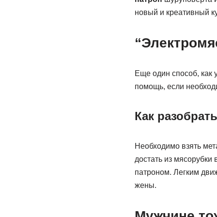
новый и креативный к
“Электромя
Еще один способ, как 
помощь, если необходи
Как разобрат
Необходимо взять мет
достать из мясорубки в
патроном. Легким дви
жены.
Мужчине то