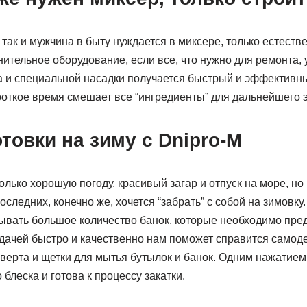
 так и мужчина в быту нуждается в миксере, только естеств
ительное оборудование, если все, что нужно для ремонта, 
и специальной насадки получается быстрый и эффективн
роткое время смешает все “ингредиенты” для дальнейшего э
товки на зиму с Dnipro-M
олько хорошую погоду, красивый загар и отпуск на море, но
следних, конечно же, хочется “забрать” с собой на зимовку
рывать большое количество банок, которые необходимо пре
задачей быстро и качественно нам поможет справится самод
верта и щетки для мытья бутылок и банок. Одним нажатием
блеска и готова к процессу закатки.