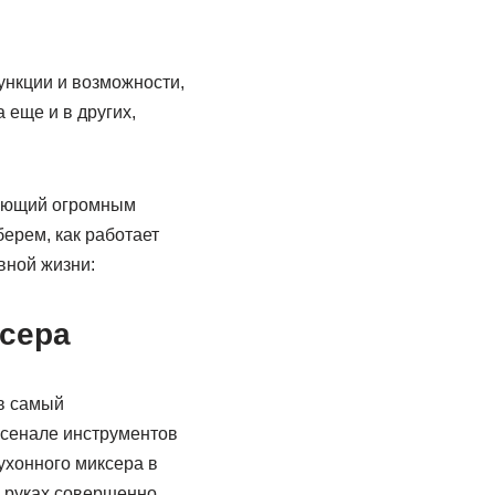
функции и возможности,
 еще и в других,
дающий огромным
ерем, как работает
вной жизни:
ксера
 в самый
рсенале инструментов
ухонного миксера в
в руках совершенно