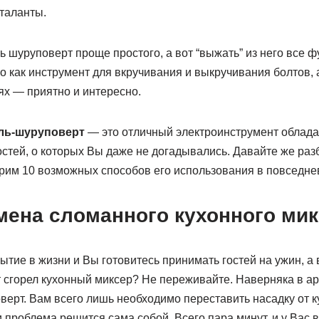
таланты.
ть шуруповерт проще простого, а вот “выжать” из него все 
ко как инструмент для вкручивания и выкручивания болтов, а
ях — приятно и интересно.
ль-шуруповерт
— это отличный электроинструмент обла
тей, о которых Вы даже не догадывались. Давайте же разб
рим 10 возможных способов его использования в повседне
мена сломанного кухонного ми
ытие в жизни и Вы готовитесь принимать гостей на ужин, а
сгорел кухонный миксер? Не переживайте. Наверняка в а
ерт. Вам всего лишь необходимо переставить насадку от к
проблема решится сама собой. Всего пара минут, и у Вас 