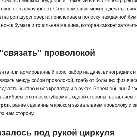
 камень слишком неудобный, тяжелый и в итоге неэффект
точно есть шуруповерт. С его помощью можно сделать точи
а патрон шуруповерта приклеиваем полоску наждачной бум
нож к бумаге и точильная машина, которая сможет заточит
 “связать” проволокой
нта или армированный пояс, забор на даче, виноградник и
вязать между собой проволокой, требуют больших физическ
 сделать быстро и без крепатуры в руках. Берем обычный г
 загибаем его плоскогубцами с одной стороны, вставляем г
трон
, ранее сделанным крюком захватываем проволоку и з
ю нам сторону.
азалось под рукой циркуля