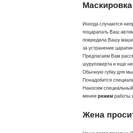
Маскировка
Иногда случаются неп
поцарапать Ваш автомо
повредила Вашу машин
за устранение царапин
Предлагаем Вам рассм
шуруповерта и еще не
Обычную губку для мы
Понадобится специаль
Наносим специальный 
меняя
режим
работы ш
Жена просит