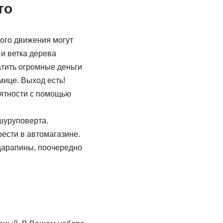
то
ого движения могут
 и ветка дерева
тить огромные деньги
мице. Выход есть!
иятности с помощью
шуруповерта.
ести в автомагазине.
царапины, поочередно
!