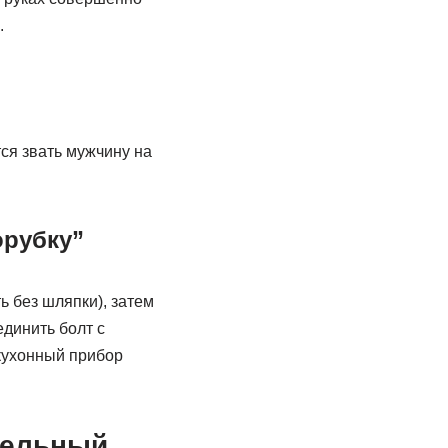
.
тся звать мужчину на
орубку”
 без шляпки), затем
единить болт с
кухонный прибор
тельный