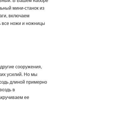
ивный. В Вашем наборе
льный мини-станок из
аги, включаем
ь все ножи и ножницы
 другие сооружения,
их усилий. Но мы
воздь длиной примерно
воздь в
акручиваем ее