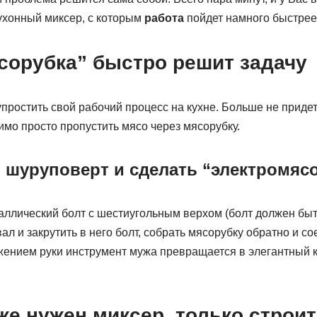
ухонный миксер, с которым
работа
пойдет намного быстрее
сорубка” быстро решит задачу
упростить свой рабочий процесс на кухне. Больше не приде
мо просто пропустить мясо через мясорубку.
ь шуруповерт и сделать “электромяс
аллический болт с шестиугольным верхом (болт должен быть
ал и закрутить в него болт, собрать мясорубку обратно и со
жением руки инструмент мужа превращается в элегантный 
же нужен миксер, только строи