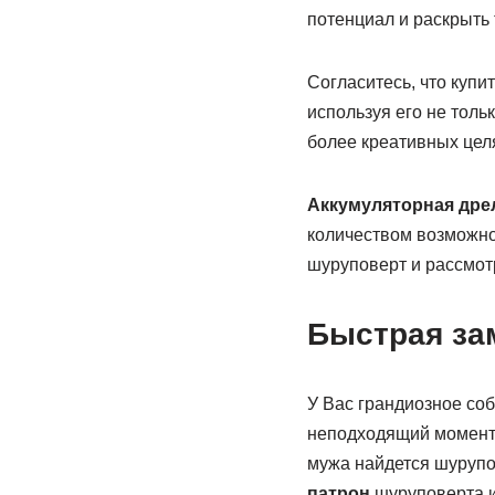
потенциал и раскрыть 
Согласитесь, что купи
используя его не толь
более креативных цел
Аккумуляторная дре
количеством возможнос
шуруповерт и рассмот
Быстрая за
У Вас грандиозное соб
неподходящий момент 
мужа найдется шурупов
патрон
шуруповерта и 