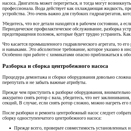
насоса. Двигатель может перегреться, и тогда могут возникну
профессионала. Вода действует как охлаждающая жидкость, пре
устройства. Это очень важно для глубоких гидроагрегатов, ко
Убедитесь, что все детали находятся в рабочем состоянии, а е
Периодическое профилактическое обслуживание, разборка устро
предотвращения поломок, которые будет трудно устранить. Как 
Что касается промышленного гидравлического агрегата, то ег
и навыками. Это абсолютное требование, которое указано в ин
Особенно при работе с химикатами опасно приближаться к об
Разборка и сборка центробежного насоса
Процедура демонтажа и сборки оборудования довольно сложна,
перепутать и не забыть важные атрибуты.
Прежде чем приступить к разборке оборудования, внимательно 
аккуратно снять ротор с вала, убедитесь, что нет заклинивания
секций, В случае, если снять ротор сложно, можно нагреть его 
После разборки и ремонта центробежный насос следует собра
сборку одноступенчатого центробежного насоса:
Прежде всего, проверьте совместимость установленных 