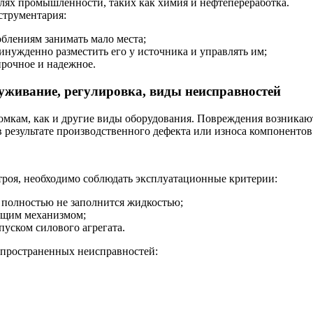
слях промышленности, таких как химия и нефтепереработка.
струментария:
блениям занимать мало места;
инужденно разместить его у источника и управлять им;
рочное и надежное.
луживание, регулировка, виды неисправностей
омкам, как и другие виды оборудования. Повреждения возникаю
 в результате производственного дефекта или износа компонентов
троя, необходимо соблюдать эксплуатационные критерии:
 полностью не заполнится жидкостью;
ющим механизмом;
апуском силового агрегата.
спространенных неисправностей: