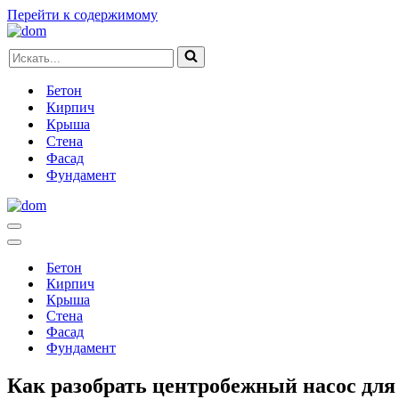
Перейти к содержимому
Искать...
Бетон
Кирпич
Крыша
Стена
Фасад
Фундамент
Меню
навигации
Меню
навигации
Бетон
Кирпич
Крыша
Стена
Фасад
Фундамент
Как разобрать центробежный насос для