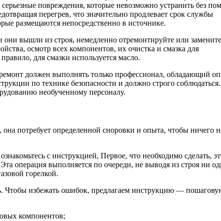
ть серьезные повреждения, которые невозможно устранить без п
дотвращая перегрев, что значительно продлевает срок службы
торые размещаются непосредственно в источнике.
сли они вышли из строя, немедленно отремонтируйте или замените
йства, осмотр всех компонентов, их очистка и смазка для
правило, для смазки используется масло.
о ремонт должен выполнять только профессионал, обладающий о
струкции по технике безопасности и должно строго соблюдаться.
орудованию необученному персоналу.
 она потребует определенной сноровки и опыта, чтобы ничего н
ознакомьтесь с инструкцией, Первое, что необходимо сделать, эт
, Эта операция выполняется по очереди, не выводя из строя ни од
газовой горелкой.
ть. Чтобы избежать ошибок, предлагаем инструкцию — пошагову
новых компонентов;