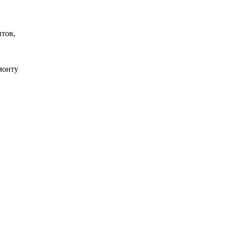
тов,
монту