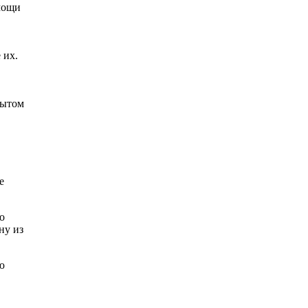
омощи
 их.
пытом
е
о
ну из
ю