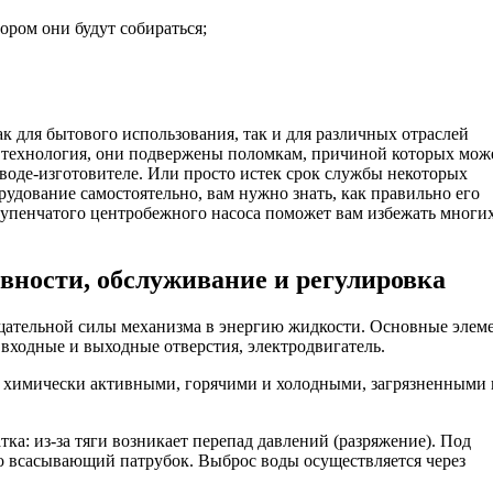
тором они будут собираться;
 для бытового использования, так и для различных отраслей
 технология, они подвержены поломкам, причиной которых мож
воде-изготовителе. Или просто истек срок службы некоторых
рудование самостоятельно, вам нужно знать, как правильно его
оступенчатого центробежного насоса поможет вам избежать многи
вности, обслуживание и регулировка
щательной силы механизма в энергию жидкости. Основные элем
 входные и выходные отверстия, электродвигатель.
 химически активными, горячими и холодными, загрязненными 
ка: из-за тяги возникает перепад давлений (разряжение). Под
о всасывающий патрубок. Выброс воды осуществляется через