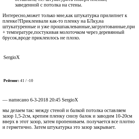
заведенной с потолка на стены.
Интересно,может только мне,как штукатурка прилипнет к
пленке?Приклеивали как-то пленку на БЛку,на
штукатуренные и уже прошпаклеванные,загрунтованные,при
+ температуре,постукивая молоточком через деревянный
брусок,вроде приклеилось не плохо.
SergioX
Рейтинг:
41 / -10
— написано 6-3-2018 20:45 SergioX
мы делаем так: между стеной и балкой потолка оставляем
зазор 1,5-2см, крепим пленку снизу балок и заводим 10-20см
вверх в этот зазор, затем пропениваем. получается все плотно
и герметично. Затем штукатурка это зазор закрывает.