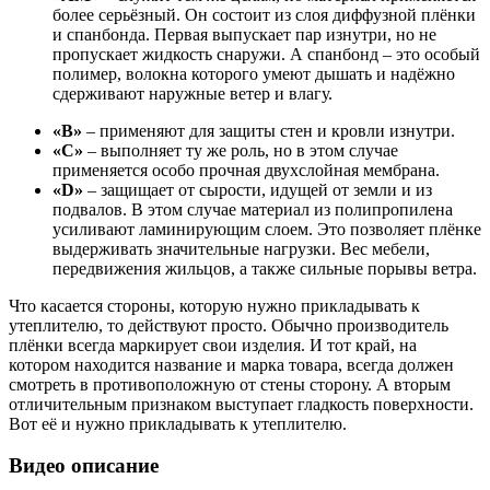
более серьёзный. Он состоит из слоя диффузной плёнки
и спанбонда. Первая выпускает пар изнутри, но не
пропускает жидкость снаружи. А спанбонд – это особый
полимер, волокна которого умеют дышать и надёжно
сдерживают наружные ветер и влагу.
«B»
– применяют для защиты стен и кровли изнутри.
«C»
– выполняет ту же роль, но в этом случае
применяется особо прочная двухслойная мембрана.
«D»
– защищает от сырости, идущей от земли и из
подвалов. В этом случае материал из полипропилена
усиливают ламинирующим слоем. Это позволяет плёнке
выдерживать значительные нагрузки. Вес мебели,
передвижения жильцов, а также сильные порывы ветра.
Что касается стороны, которую нужно прикладывать к
утеплителю, то действуют просто. Обычно производитель
плёнки всегда маркирует свои изделия. И тот край, на
котором находится название и марка товара, всегда должен
смотреть в противоположную от стены сторону. А вторым
отличительным признаком выступает гладкость поверхности.
Вот её и нужно прикладывать к утеплителю.
Видео описание