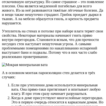
отскочившую штукатурку. Но самое страшное – это появление
плесени. Она является медленной погибелью для всего
живого. Из-за неё развиваются тяжёлые лёгочные болезни. Да
и вещи также нешуточно страдают. Грибок проедает дырки в
тканях. А на мебели образуется гниль, и крепость предмета
нарушается.
Утеплитель на стенах и потолке при наборе влаги теряет свои
свойства. Некоторые материалы начинают гнить прямо
внутри перегородок. Становится ясным, что для прочности
несущих стен наступает нешуточная угроза. А самыми
проблемными помещениями по накапливанию испарений
выступают бани и подвалы. Потому что в них часто слабо
реализовано проветривание.
А в основном монтаж пароизоляции стен делается в трёх
случаях:
Если при утеплении дома используется минеральная
вата. Она прямо-таки притягивает и впитывает любую
влагу. И при этом сразу начинает разрушаться.
Когда в доме присутствуют многослойные перегородки.
Это в первую очередь относится к каркасным домам. Но