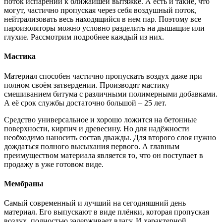
поток испарений к ближайшей вытяжке. А есть и такие, что
могут, частично пропуская через себя воздушный поток,
нейтрализовать весь находящийся в нем пар. Поэтому все
пароизоляторы можно условно разделить на дышащие или
глухие. Рассмотрим подробнее каждый из них.
Мастика
Материал способен частично пропускать воздух даже при
полном своём затвердении. Производят мастику
смешиванием битума с различными полимерными добавками.
А её срок службы достаточно большой – 25 лет.
Средство универсальное и хорошо ложится на бетонные
поверхности, кирпич и древесину. Но для надёжности
необходимо наносить состав дважды. Для второго слоя нужно
дождаться полного высыхания первого. А главным
преимуществом материала является то, что он поступает в
продажу в уже готовом виде.
Мембраны
Самый современный и лучший на сегодняшний день
материал. Его выпускают в виде плёнки, которая пропуская
воздух, полностью задерживает влагу. И характерной