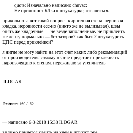
quote: Изначально написано chuvac:
Не прилипнет БЛка к штукатурке, отвалиться.
прикольно. а вот такой вопрос . кирпичная стена. черновая
кладка. неровности есс-но (никто же не вылизывал), швы
опять же кладочные — не везде заполненные. не приклеить
же ленту нормально — без зазоров? как быть? штукатурить
ЦПС перед приклейкой?
я нигде не могу найти на этот счет каких либо рекомендаций
от производителя. самому нынче предстоит приклеивать
пароизоляцию к стенам. переживаю за утеплитель.
ILDGAR
Рейтинг:
160 / -62
— написано 6-3-2018 15:38 ILDGAR
видимо придется клеить на клей к штукатурке