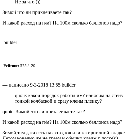
Не за что ))).
Зимой что ли приклеиваете так?
И какой расход на п/м? На 100м сколько баллонов надо?
builder
Рейтинг:
575 / -20
— написано 9-3-2018 13:55 builder
quote: какой порядок работы им? наносим на стену
тонкой колбаской и сразу клеим пленку?
quote: Зимой что ли приклеиваете так?
И какой расход на п/м? На 100м сколько баллонов надо?
Зимой,там дата есть на фото, клеили к кирпичной кладке.
Летом конечно же не греем и обычно клеим к доске))).