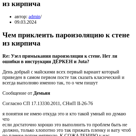
из кирпича
автор:
admin
09.03.2024
Чем приклеить пароизоляцию к стене
из кирпича
Re: Узел примыкания пароизоляции к стене. Нет ли
ошибки в инструкции ДЁРКЕН и Juta?
День добрый с майскими всех первый вариант который
приведен в самом первом посте так сказать класический и
всегда выполняю именно так, то о чем пишут
Сообщение от
Демьян
Согласно СП 17.13330.2011, СНиП II-26-76
я понятия не имею откуда это и кто такой умный но думаю
что
если достаточно хорошо это выполнить то проблем быть не
должно, только хлопотно это так прижать пленку и вату чтоб
по пленке потом нетянуло. К СОЖАЛЕНИЮ у нас