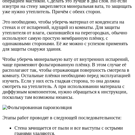
операцией мастикой. Сделать это лучше в два слоя. Но если
изнутри на стену закрепляется минеральная вата, то защищать
уже нужно утеплитель. Причём с обеих сторон.
Это необходимо, чтобы уберечь материал от конденсата на
стенах и от испарений, идущий из комнаты. Для защиты
утеплителя от влаги, скопившейся на перегородках, обычно
используют самую простую мембранную плёнку, с
одинаковыми сторонами. Её же можно с успехом применять
для защиты снаружи здания.
Чтобы уберечь минеральную вату от внутренних испарений,
чаще применяют фольгированную плёнку. В этом случае её
располагают так, чтобы отражающая поверхность смотрела в
комнату. Остальные плёнки необходимо перед эксплуатацией
изучить. Если у них есть гладкая сторона, то она должна
смотреть на утеплитель. А при использовании материала с
диффузным компонентом, нужно обращаться к инструкции,
поскольку там возможны нюансы.
Этапы работ проводят в следующей последовательности:
Стена зачищается от пыли и все выступы с острыми
гранями удаляются.