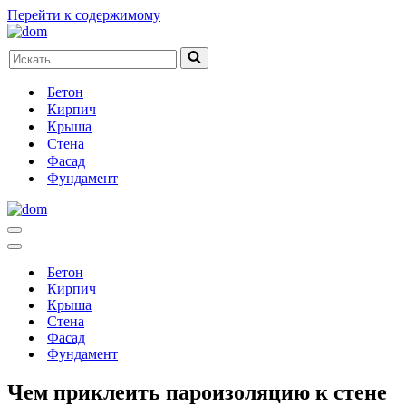
Перейти к содержимому
Искать...
Бетон
Кирпич
Крыша
Стена
Фасад
Фундамент
Меню
навигации
Меню
навигации
Бетон
Кирпич
Крыша
Стена
Фасад
Фундамент
Чем приклеить пароизоляцию к стене