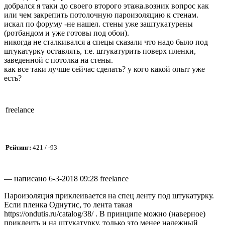
добрался я таки до своего второго этажа.возник вопрос как
или чем закрепить потолочную пароизоляцию к стенам.
искал по форуму -не нашел. стены уже заштукатурены
(ротбандом и уже готовы под обои).
никогда не сталкивался а спецы сказали что надо было под
штукатурку оставлять, т.е. штукатурить поверх пленки,
заведенной с потолка на стены.
как все таки лучше сейчас сделать? у кого какой опыт уже
есть?
freelance
Рейтинг:
421 / -93
— написано 6-3-2018 09:28 freelance
Пароизоляция приклеивается на спец ленту под штукатурку.
Если пленка Однутис, то лента такая
https://ondutis.ru/catalog/38/ . В принципе можно (наверное)
приклеить и на штукатурку, только это менее надежный