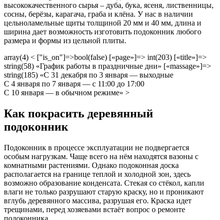
высококачественного сырья – дуба, бука, ясеня, лиственницы,
сосны, берёзы, карагача, граба и клёна. У нас в наличии
цельноламельные щиты толщиной 20 мм и 40 мм, длина и
ширина дает возможность изготовить подоконник любого
размера и формы из цельной плиты.
array(4) < ["is_on"]=>bool(false) [«page»]=> int(203) [«title»]=>
string(58) «График работы в праздничные дни» [«massage»]=>
string(185) «С 31 декабря по 3 января — выходные
С 4 января по 7 января — с 11:00 до 17:00
С 10 января — в обычном режиме» >
Как покрасить деревянный
подоконник
Подоконник в процессе эксплуатации не подвергается
особым нагрузкам. Чаще всего на нём находятся вазоны с
комнатными растениями. Однако подоконная доска
располагается на границе теплой и холодной зон, здесь
возможно образование конденсата. Стекая со стёкол, капли
влаги не только разрушают старую краску, но и проникают
вглубь деревянного массива, разрушая его. Краска идет
трещинами, перед хозяевами встаёт вопрос о ремонте
подоконника.