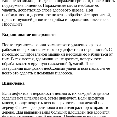
Вполне возможно, что дерево поражено грибком, поверхность
подвержена гниению. Пораженные места необходимо
удалить, добраться до слоев здорового дерева. При
необходимости деревянное полотно обработайте пропиткой,
препятствующей развитию грибка и поражению плесенью.
Просушите.
Выравнивание поверхности
После термического или химического удаления краски
рабочая поверхность имеет массу дефектов и неровностей. С
помощью шлифовальной машинки необходимо избавиться от
них. В тех местах, где машинка не достает, поверхность
обрабатывается вручную наждачной бумагой. После
завершения шлифовки необходимо удалить всю пыль, легче
всего это сделать с помощью пылесоса.
Шпаклевка
Если дефектов и неровности немного, их каждый отдельно
заделывают шпаклевкой, затем шлифуют. Если дефектов
много, проще покрыть всю поверхность шпаклевкой по
дереву. С помощью резинового шпателя раствор втирают в
дерево. Для выравнивания больших площадей понадобится
большой металлический шпатель. Необходимо просушить