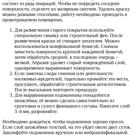
состоит из ряда операций. Чтобы не повредить соседние
поверхности, отделите их малярным скотчем. Удалить краску
можно разными способами, работу необходимо проводить в
проветриваемом помещении.
Для размягчения старого покрытия используйте
специальную смывку или строительный фен. После
размягчения краски её счищают шпателем. Можно
воспользоваться шлифовальной бумагой. Сначала
зачистить поверхность крупной наждачной бумагой,
затем обработать средней, в последнюю очередь –
мелкой. Абразив удаляет старый повреждённый слой,
одновременно выравнивает поверхность.
Если заметны следы гниения или деятельности
насекомых-вредителей, тщательно промойте эти места,
просушите, обработайте строительным антисептиком.
После высыхания повторите процедуру.
Для выравнивания подоконника понадобится
шпаклёвка, её можно сделать самостоятельно из
грунтовки и сухого финишного состава. Нанесите слой
3–4 мм, разровняйте.
Необходимо дождаться, чтобы подоконник хорошо просох.
Если слой шпаклёвки толстый, на это уйдет около двух суток.
Зашлифуйте подоконник вручную или виброшлифовальной