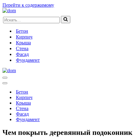
Перейти к содержимому
Искать...
Бетон
Кирпич
Крыша
Стена
Фасад
Фундамент
Меню
навигации
Меню
навигации
Бетон
Кирпич
Крыша
Стена
Фасад
Фундамент
Чем покрыть деревянный подоконник